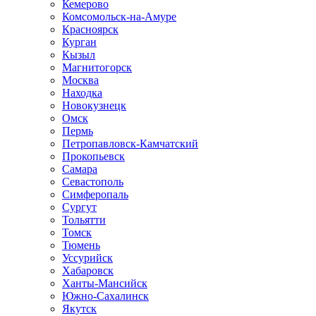
Кемерово
Комсомольск-на-Амуре
Красноярск
Курган
Кызыл
Магнитогорск
Москва
Находка
Новокузнецк
Омск
Пермь
Петропавловск-Камчатский
Прокопьевск
Самара
Севастополь
Симферопаль
Сургут
Тольятти
Томск
Тюмень
Уссурийск
Хабаровск
Ханты-Мансийск
Южно-Сахалинск
Якутск