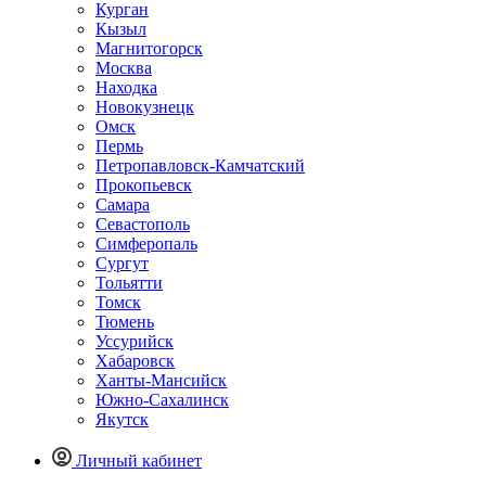
Курган
Кызыл
Магнитогорск
Москва
Находка
Новокузнецк
Омск
Пермь
Петропавловск-Камчатский
Прокопьевск
Самара
Севастополь
Симферопаль
Сургут
Тольятти
Томск
Тюмень
Уссурийск
Хабаровск
Ханты-Мансийск
Южно-Сахалинск
Якутск
Личный кабинет