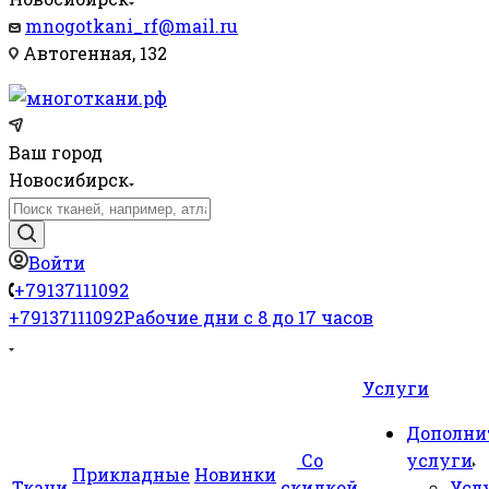
mnogotkani_rf@mail.ru
Автогенная, 132
Ваш город
Новосибирск
Войти
+79137111092
+79137111092
Рабочие дни с 8 до 17 часов
Услуги
Дополни
Со
услуги
Прикладные
Новинки
Ткани
скидкой
Усл