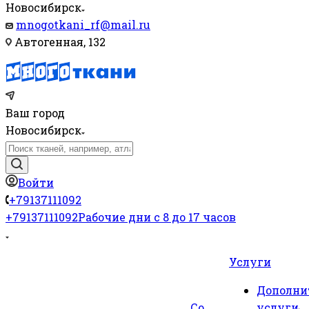
Новосибирск
mnogotkani_rf@mail.ru
Автогенная, 132
Ваш город
Новосибирск
Войти
+79137111092
+79137111092
Рабочие дни с 8 до 17 часов
Услуги
Дополни
Со
услуги