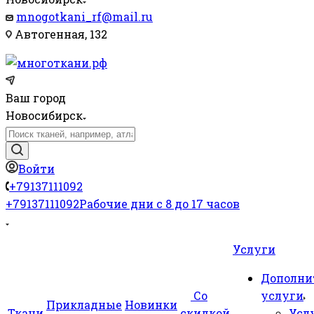
mnogotkani_rf@mail.ru
Автогенная, 132
Ваш город
Новосибирск
Войти
+79137111092
+79137111092
Рабочие дни с 8 до 17 часов
Услуги
Дополни
Со
услуги
Прикладные
Новинки
Ткани
скидкой
Усл