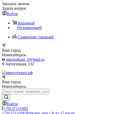
Заказать звонок
Задать вопрос
Войти
Корзина
0
Отложенные
0
Сравнение товаров
0
Ваш город
Новосибирск
mnogotkani_rf@mail.ru
Автогенная, 132
Ваш город
Новосибирск
Войти
+79137111092
+79137111092
Рабочие дни с 8 до 17 часов