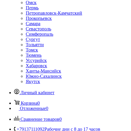
Омск
Пермь
Петропавловск-Камчатский
Прокопьевск
Самара
Севастополь
Симферопаль
Сургут
Тольятти
Томск
Тюмень
Уссурийск
Хабаровск
Ханты-Мансийск
Южно-Сахалинск
Якутск
Личный кабинет
Корзина
0
Отложенные
0
Сравнение товаров
0
+79137111092
Рабочие дни с 8 до 17 часов