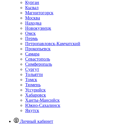
Курган
Кызыл
Магнитогорск
Москва
Находка
Новокузнецк
Омск
Пермь
Петропавловск-Камчатский
Прокопьевск
Самара
Севастополь
Симферопаль
Сургут
Тольятти
Томск
Тюмень
Уссурийск
Хабаровск
Ханты-Мансийск
Южно-Сахалинск
Якутск
Личный кабинет