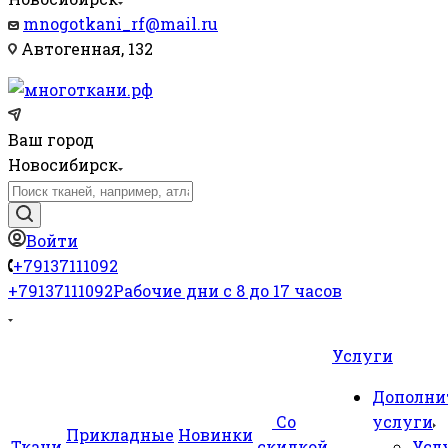
mnogotkani_rf@mail.ru
Автогенная, 132
Ваш город
Новосибирск
Войти
+79137111092
+79137111092
Рабочие дни с 8 до 17 часов
Услуги
Дополни
Со
услуги
Прикладные
Новинки
Ткани
скидкой
Усл