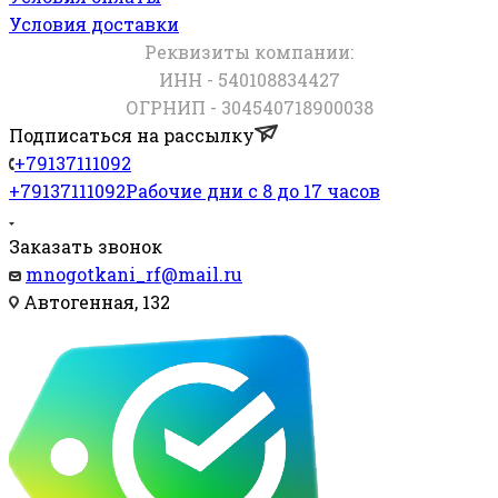
Условия доставки
Реквизиты компании:
ИНН - 540108834427
ОГРНИП - 304540718900038
Подписаться на рассылку
+79137111092
+79137111092
Рабочие дни с 8 до 17 часов
Заказать звонок
mnogotkani_rf@mail.ru
Автогенная, 132