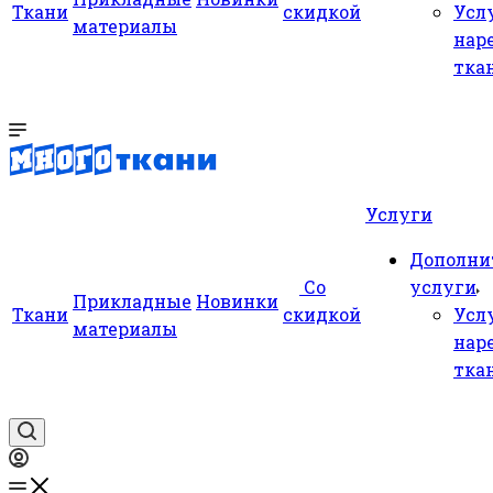
Ткани
скидкой
Усл
материалы
нар
тка
Услуги
Дополни
Со
услуги
Прикладные
Новинки
Ткани
скидкой
Усл
материалы
нар
тка