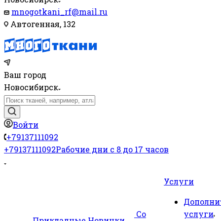
mnogotkani_rf@mail.ru
Автогенная, 132
Ваш город
Новосибирск
Войти
+79137111092
+79137111092
Рабочие дни с 8 до 17 часов
Услуги
Дополни
Со
услуги
Прикладные
Новинки