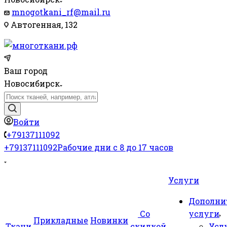
mnogotkani_rf@mail.ru
Автогенная, 132
Ваш город
Новосибирск
Войти
+79137111092
+79137111092
Рабочие дни с 8 до 17 часов
Услуги
Дополни
Со
услуги
Прикладные
Новинки
Ткани
скидкой
Усл