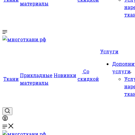
материалы
нар
тка
Услуги
Дополни
Со
услуги
Прикладные
Новинки
Ткани
скидкой
Усл
материалы
нар
тка