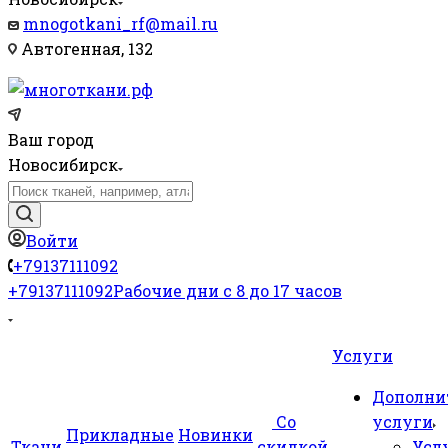
mnogotkani_rf@mail.ru
Автогенная, 132
Ваш город
Новосибирск
Войти
+79137111092
+79137111092
Рабочие дни с 8 до 17 часов
Услуги
Дополни
Со
услуги
Прикладные
Новинки
Ткани
скидкой
Усл