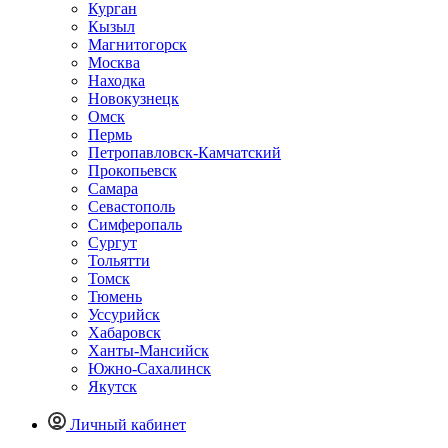
Курган
Кызыл
Магнитогорск
Москва
Находка
Новокузнецк
Омск
Пермь
Петропавловск-Камчатский
Прокопьевск
Самара
Севастополь
Симферопаль
Сургут
Тольятти
Томск
Тюмень
Уссурийск
Хабаровск
Ханты-Мансийск
Южно-Сахалинск
Якутск
Личный кабинет