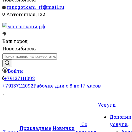
mnogotkani_rf@mail.ru
Автогенная, 132
Ваш город
Новосибирск
Войти
+79137111092
+79137111092
Рабочие дни с 8 до 17 часов
Услуги
Дополни
Со
услуги
Прикладные
Новинки
Ткани
скидкой
Усл