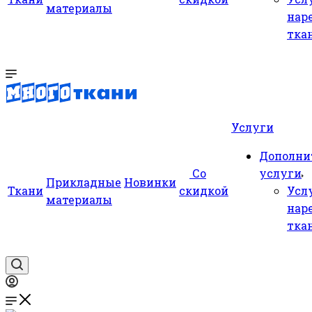
материалы
нар
тка
Услуги
Дополни
Со
услуги
Прикладные
Новинки
Ткани
скидкой
Усл
материалы
нар
тка